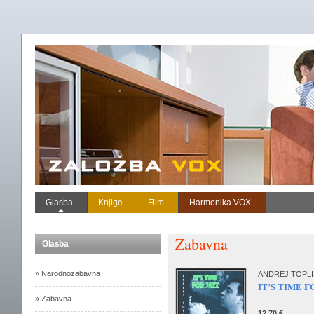
Glasba
Knjige
Film
Harmonika VOX
Zabavna
Glasba
» Narodnozabavna
ANDREJ TOPLI
IT’S TIME 
» Zabavna
12,70 €