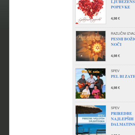
LJUBEZEN
POPEVKE
4,98 €
RAZLIČNI IZVA
PESMI BOŽ
NOČI
4,98 €
SPEV
PEL BI ZAT
4,98 €
SPEV
PRIREDBE
NAJLEPŠIH
DALMATINS