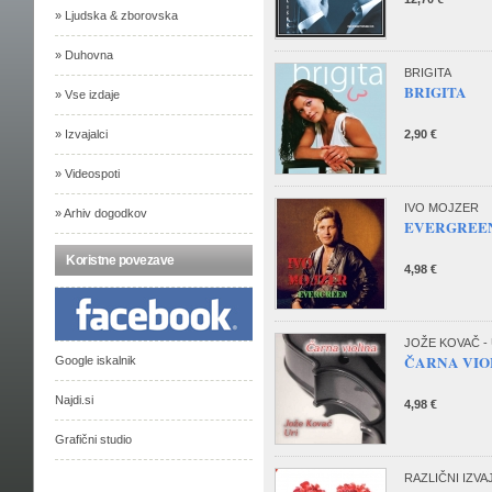
» Ljudska & zborovska
» Duhovna
BRIGITA
BRIGITA
» Vse izdaje
» Izvajalci
2,90 €
» Videospoti
IVO MOJZER
» Arhiv dogodkov
EVERGREE
Koristne povezave
4,98 €
JOŽE KOVAČ - 
ČARNA VIO
Google iskalnik
Najdi.si
4,98 €
Grafični studio
RAZLIČNI IZVA